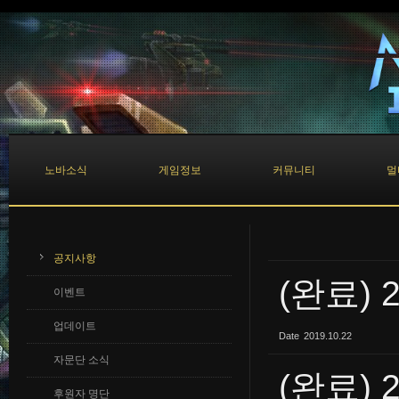
Sketchbook5, 스케치북5
Sketchbook5, 스케치북5
노바소식
게임정보
커뮤니티
멀
공지사항
(완료) 
이벤트
업데이트
Date
2019.10.22
자문단 소식
(완료) 
후원자 명단