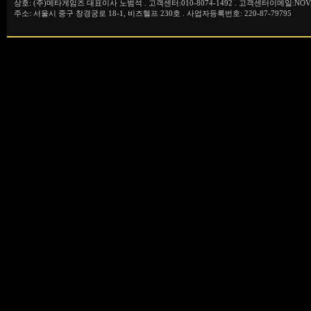
상호: (주)메타게임즈 대표이사 노범석 . 고객센터:010-8074-1492 . 고객센터이메일:NOVA
주소: 서울시 중구 창경궁로 18-1, 비즈헬프 230호 . 사업자등록번호: 220-87-79795