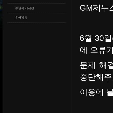
GM제누스
후원자 게시판
운영정책
6월 30일
에 오류
문제 해
중단해주
이용에 