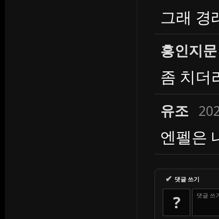
그래 경
흥인지문
좀 치더
유조
202
엔펠은 
✔
댓글 쓰기
댓글 쓰
?