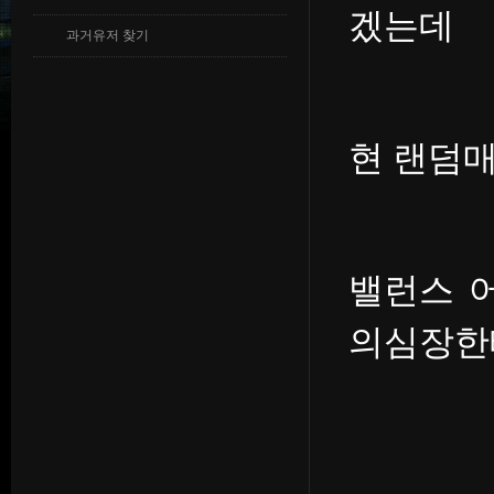
겠는데
과거유저 찾기
현 랜덤매
밸런스 
의심장한