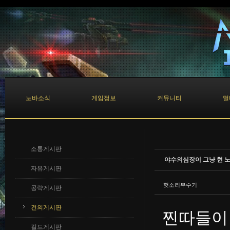
Sketchbook5, 스케치북5
Sketchbook5, 스케치북5
노바소식
게임정보
커뮤니티
멀
소통게시판
야수의심장이 그냥 현 노
자유게시판
헛소리부수기
공략게시판
건의게시판
찐따들이
길드게시판