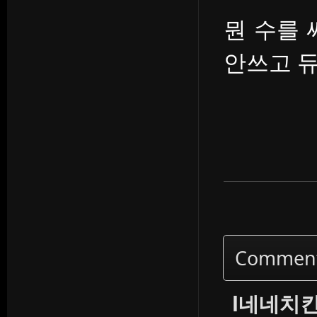
뭔 수를 
안쓰고 
Commen
l네네치킨