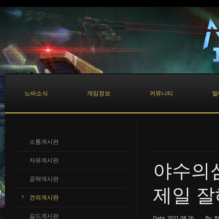
Sketchbook5, 스케치북5
Sketchbook5, 스케치북5
노바소식
게임정보
커뮤니티
멀
소통게시판
자유게시판
야수의심
공략게시판
제일 잘
건의게시판
길드게시판
Date
2021.08.26
By