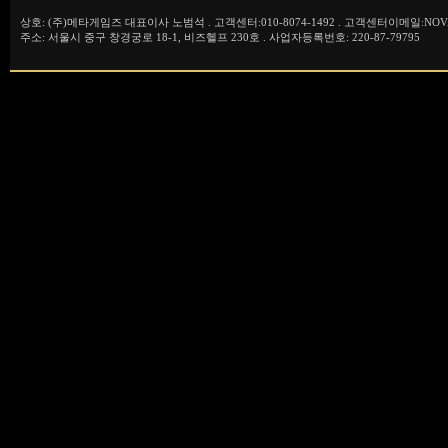
상호: (주)메타게임즈 대표이사 노범석 . 고객센터:010-8074-1492 . 고객센터이메일:NOVA
주소: 서울시 중구 창경궁로 18-1, 비즈헬프 230호 . 사업자등록번호: 220-87-79795