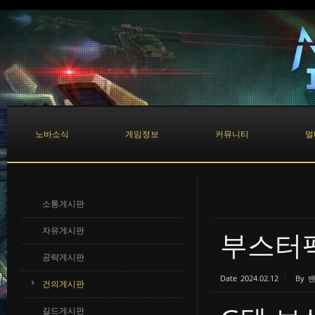
Sketchbook5, 스케치북5
Sketchbook5, 스케치북5
노바소식
게임정보
커뮤니티
멀
소통게시판
자유게시판
부스터
공략게시판
Date
2024.02.12
By
건의게시판
길드게시판