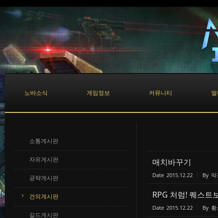
Sketchbook5, 스케치북5
Sketchbook5, 스케치북5
노바소식
게임정보
커뮤니티
멀
소통게시판
자유게시판
매치바꾸기
Date
2015.12.22
By
막
공략게시판
RPG 처럼! 퀘스트보
건의게시판
Date
2015.12.22
By
황
길드게시판