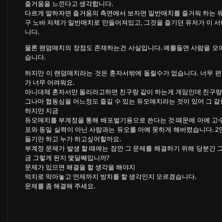
즐거움을 느낀다고 생각합니다.
다르게 말하자면 즐거움의 측면에서 보자면 일반매치를 즐거워 하는 유
구 노바 자체가 일반매치로 만들어져있고, 그것을 즐기던 유저가 이 
니다.
물론 랜덤매치의 장점도 존재하는건 사실입니다. 예를들면 사람을 모아
습니다.
하지만 이 랜덤매치라는 것은 혼자서밖에 돌릴수가 없습니다. 너무 
가 너무 어려워요.
아니대체 혼자서만 돌리라고하면 친구랑 같이 하는게 게임인데 친구랑
그나마 협동심을 어느정도 즐길 수 있는 듀오매치라는 것이 있어 그 갈
하지만 지금
듀오매치를 부계정을 통해 배포벌기용으로 쓴다는 것 때문에 아예 고수배
포와 동일 실력이 아닌 사람과는 듀오를 아예 못하게 해버렸습니다. 2
들기만 하고 누가 하고싶어할까요.
부계정 문제가 발생 할 때에는 잠깐 그 문제를 해결하기 위해 당분간 그
금 그렇게 된지 몇달째입니까?
문제가 있으면 해결을 할 생각을 해야지
억지로 막아놓고 언제까지 방치를 할 생각인지 모르겠습니다.
문제를 좀 해결해 주세요.