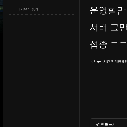
운영할맘 
과거유저 찾기
서버 그
섭종 ㄱ
Prev
시즌덱 개편해라
✔
댓글 쓰기