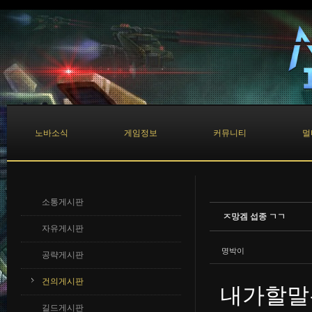
Sketchbook5, 스케치북5
Sketchbook5, 스케치북5
노바소식
게임정보
커뮤니티
멀
소통게시판
ㅈ망겜 섭종 ㄱㄱ
자유게시판
명박이
공략게시판
건의게시판
내가할말
길드게시판