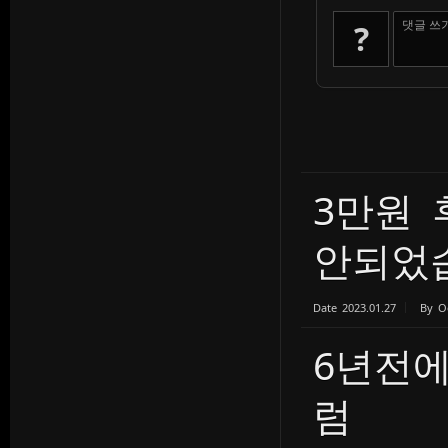
댓글 쓰
?
3만원
안되었습.
Date
2023.01.27
By
O
6년전
럼