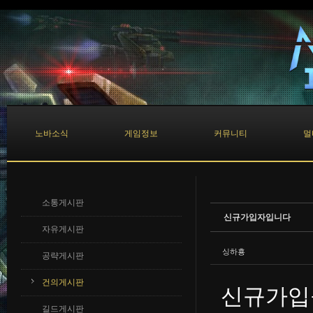
Sketchbook5, 스케치북5
Sketchbook5, 스케치북5
노바소식
게임정보
커뮤니티
멀
소통게시판
신규가입자입니다
자유게시판
싱하횽
공략게시판
건의게시판
신규가입
길드게시판