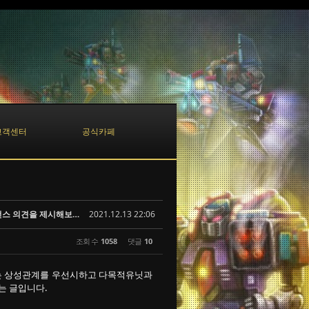
고객센터
공식카페
공중저격 2저격 메타의 약화와 다양한 유닛 라인업의 도생을 위한 부품 밸런스 의견을 제시해보고자 합니다.
2021.12.13 22:06
조회 수
1058
댓글
10
리는 상성관계를 우선시하고 다목적유닛과
는 글입니다.