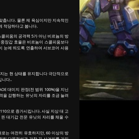
같게 맞춥니다. 물론 제 욕심이지만 지속적인
 게 적당하다고 봅니다.
. 스콜피움의 공격력 5가 아닌 비르늄의 방
, 대중장갑 효율은 비르늄이 스콜피움보다
이 눈에 띄도록 연출하여 서브코어 사용
가대미지는 현 상태를 유지합니다 극단적으로
니다..
OE 대미지 판정(전 범위 100%)을 지닌
돌격을 감행하는 유닛의 자리를 조금 늘려
~110으로 증가시킵니다. 사실 지상 대 고
 뜬 대기갑 전문 유닛의 자리를 채울 수
대로는 여전히 유효하지만, 60 이상의 방
전히 다목적성과 가장 긴 사거리를 가지