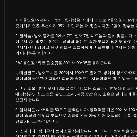
1. A-올인원/A-제너러 : 방어 증가량을 25에서 30으로 P올인원과 
중거리 라인전 우선이라 35가 되면 저는 더 좋습니다만. P올에 맞추는
2. 캔서늄 : 방어 증가를 5에서 7로, 현재 7인 비르늄과 같이 맞춥니다
어무시 7에 맞추는 이유는, 공격력 퍼센트 증가 부품이 많기도 하고
앞서지만 대 경장갑 유닛 효율은 스콜피움이 비르늄보다 앞서는 상황
의 다각화를 꾀합니다.
3.W-올인원 : 와트 감소량을 80에서 90~95로 올려줍니다
4, 데빌클로 : 방어무시를 200에서 100으로 줄이고, 방어력 당 추
방어력에 올인한 기체라면 피해가 줄어드는 시늉이라도 할 수 있을 것입
5. 버닝소울 : 방어 무시 10을 없앱니다. 넓은 스플래시 범위와 최고의 A
대 경량유닛 청소 전문 유닛으로써, 대중장갑 유닛 효율은 떨어트려 
보고자 합니다.
6. 립타리온 : 사거리를 30으로 롤백합니다. 공격력을 기본 90에서 100
방어-중장갑 유닛용 부품으로 립타리온을 가장 먼저 채택하는 것이 붕
있을 거라고 생각합니다.
7. 스나이퍼 : 방어무시 보너스를 삭제합니다. 30~50대의 방어력을 상
어력을 가진 중장갑 유닛에게는 눈에 띄게 약해집니다, 저격수로써 여