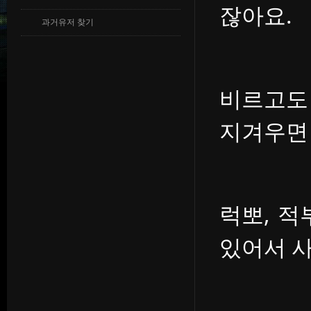
잖아요.
과거유저 찾기
비르고도
지겨우면
럭뽀, 적
있어서 