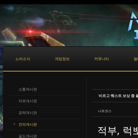
Sketchbook5, 스케치북5
Sketchbook5, 스케치북5
노바소식
게임정보
커뮤니티
멀
소통게시판
비르고 퀘스트 보상 좀
자유게시판
나르코스
공략게시판
건의게시판
적부, 럭
길드게시판