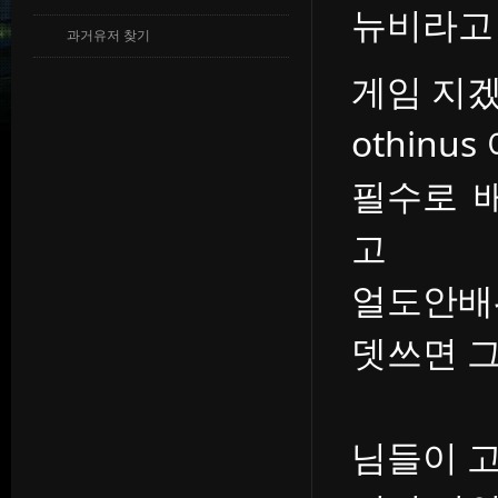
뉴비라고
과거유저 찾기
게임 지
othin
필수로 
고
얼도안배
뎃쓰면 그
님들이 