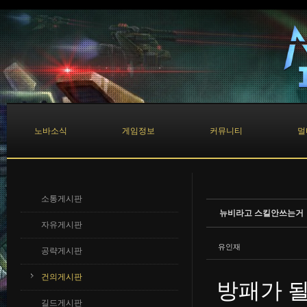
Sketchbook5, 스케치북5
Sketchbook5, 스케치북5
노바소식
게임정보
커뮤니티
멀
소통게시판
뉴비라고 스킬안쓰는거
자유게시판
유인재
공략게시판
건의게시판
방패가 
길드게시판