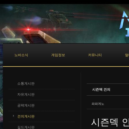
Sketchbook5, 스케치북5
Sketchbook5, 스케치북5
노바소식
게임정보
커뮤니티
멀
소통게시판
시즌덱 건의
자유게시판
파파게노
공략게시판
건의게시판
시즌덱 
길드게시판