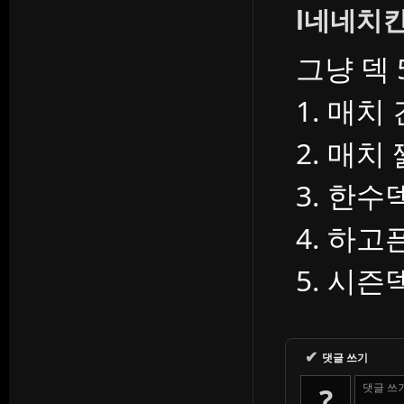
l네네치킨
그냥 덱
1. 매치
2. 매치
3. 한수
4. 하고
5. 시즌
✔
댓글 쓰기
댓글 쓰
?