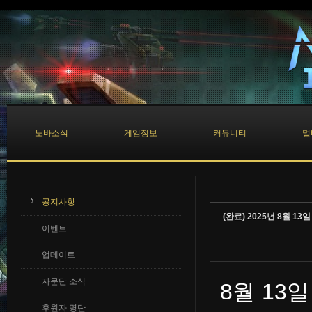
Sketchbook5, 스케치북5
Sketchbook5, 스케치북5
노바소식
게임정보
커뮤니티
멀
공지사항
(완료) 2025년 8월 13
이벤트
업데이트
자문단 소식
8월 13
후원자 명단