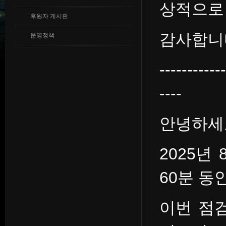
상적으로
후원자 게시판
감사합니
운영정책
------------
----
안녕하세
2025년
60분 동
이번 점