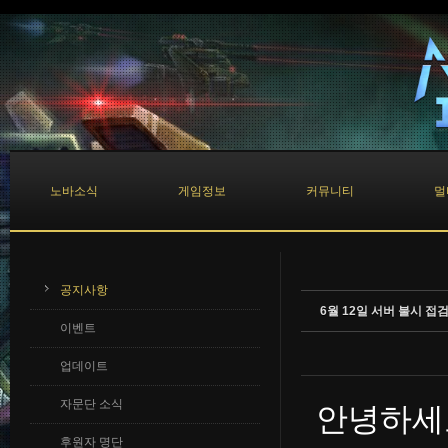
Sketchbook5, 스케치북5
Sketchbook5, 스케치북5
노바소식
게임정보
커뮤니티
멀
공지사항
6월 12일 서버 불시 접
이벤트
업데이트
자문단 소식
안녕하세
후원자 명단