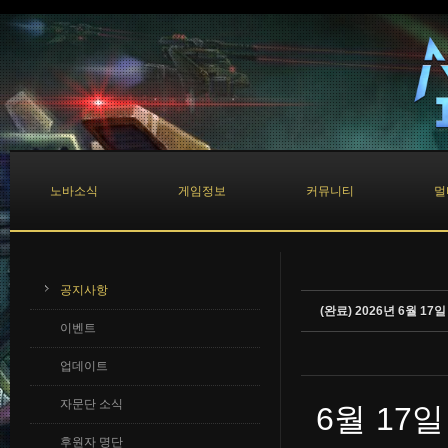
Sketchbook5, 스케치북5
Sketchbook5, 스케치북5
노바소식
게임정보
커뮤니티
멀
공지사항
(완료) 2026년 6월 1
이벤트
업데이트
자문단 소식
6월 17
후원자 명단