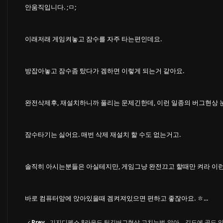
안움직입니다. ;ㅁ;
이래저래 게임켜놓고 잠수를 자주 타는편인데요.
방잡아놓고 잠수좀 탔다가 겜하면 이렇게 되는거 같아요.
완전삭제후, 재설치하니까 풀리는 문제긴한데, 이런 일종의 버그현상
잠수타기는 싫어요. 매번 삭제 재설치 할 수도 없는거고.
솔직히 아시는분들은 아실테지만, 게임그냥 완전끄고 할때만 켜라 이
바로 컴퓨터앞에 앉아있을때 겜켜져있으면 편하고 좋잖아요. ㅎ...
Prev
기지디펜스 8라운드 팅김버그현상 고치는법 알아
길드에 골드 