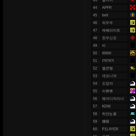
43
달아이
44
APFR
45
belt
46
와우우
47
에쎄라이트
48
천우신조
49
비
50
lllllllllI
51
I?lI?Il?l
52
젤큰형
53
데모니악
54
도망자
55
이쀼쀼
56
헤어디자이너
57
KDW
58
하얀눈꽃
59
煉獄
60
P1LAYER