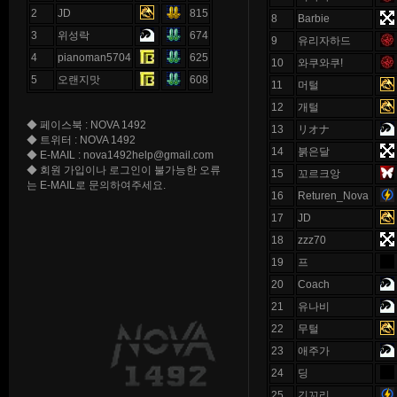
2
JD
815
8
Barbie
3
위성락
674
9
유리자하드
4
pianoman5704
625
10
와쿠와쿠!
5
오랜지맛
608
11
머털
12
개털
◆ 페이스북 : NOVA 1492
13
リオナ
◆ 트위터 : NOVA 1492
14
붉은달
◆ E-MAIL : nova1492help@gmail.com
◆ 회원 가입이나 로그인이 불가능한 오류
15
꼬르크앙
는 E-MAIL로 문의하여주세요.
16
Returen_Nova
17
JD
18
zzz70
19
프
20
Coach
21
유나비
22
무털
23
애주가
24
딩
25
긴꼬리