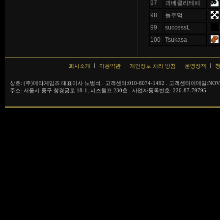
97
괴베클리테페
98
돌주먹
99
successL
100
Tsukasa
회사소개
이용약관
개인정보 처리 방침
운영정책
청
상호: (주)메타게임즈 대표이사 노범석 . 고객센터:010-8074-1492 . 고객센터이메일:NOVA
주소: 서울시 중구 창경궁로 18-1, 비즈헬프 230호 . 사업자등록번호: 220-87-79795