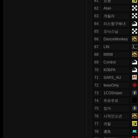
61
요쨩
62
Alan
63
개릴라
64
리스항구해녀
65
오닉스님
66
DanceMonkey
67
LIN
68
lllllllIII
69
Control
70
КОБРА
71
SARS_AU
72
IwasOnly
73
1COSniper
74
주르주르
75
낑아
76
시적인소년
77
귀털
78
連魚