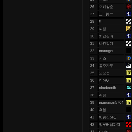
26
오키삼춘
27
三一路™
28
테
29
뇌털
30
회갑길마
31
나전칠기
32
manager
33
시스
34
음주가무
35
모모섬
36
강아G
37
nineteenth
38
깨몽
39
pianoman5704
40
흑혈
41
방랑김삿갓
42
일부터십까지