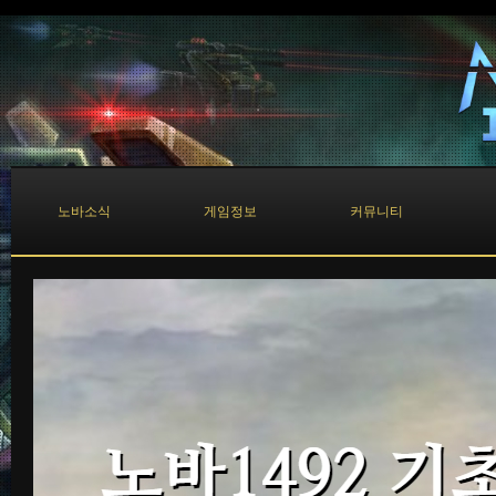
노바소식
게임정보
커뮤니티