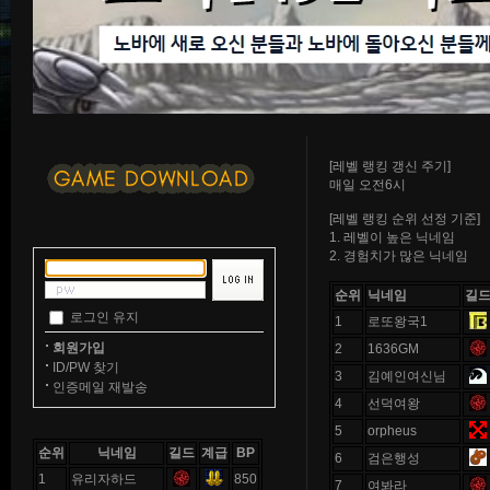
[레벨 랭킹 갱신 주기]
매일 오전6시
[레벨 랭킹 순위 선정 기준]
1. 레벨이 높은 닉네임
2. 경험치가 많은 닉네임
순위
닉네임
길
로그인 유지
1
로또왕국1
회원가입
2
1636GM
ID/PW 찾기
3
김예인여신님
인증메일 재발송
4
선덕여왕
5
orpheus
순위
닉네임
길드
계급
BP
6
검은행성
1
유리자하드
850
7
여봐라