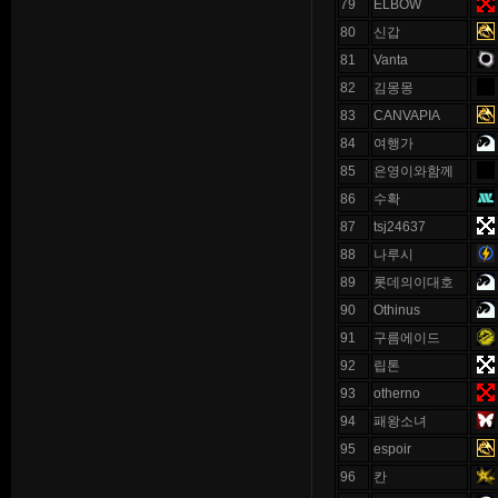
79
ELBOW
80
신갑
81
Vanta
82
김몽몽
83
CANVAPIA
84
여행가
85
은영이와함께
86
수확
87
tsj24637
88
나루시
89
롯데의이대호
90
Othinus
91
구름에이드
92
립톤
93
otherno
94
패왕소녀
95
espoir
96
칸