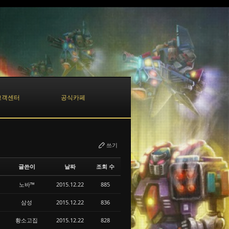
고객센터
공식카페
쓰기
글쓴이
날짜
조회 수
노바™
2015.12.22
885
삼성
2015.12.22
836
황소고집
2015.12.22
828