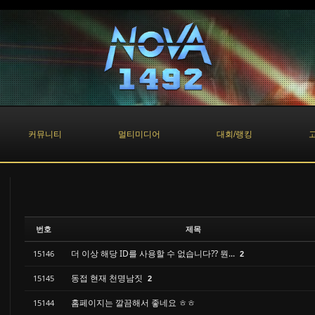
커뮤니티
멀티미디어
대회/랭킹
번호
제목
더 이상 해당 ID를 사용할 수 없습니다?? 뭔...
15146
2
동접 현재 천명남짓
15145
2
홈페이지는 깔끔해서 좋네요 ㅎㅎ
15144