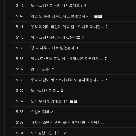
노바 실행안되는거 나만그래요 ?
15143
4
이건 또 무슨 경우인지 모르겠습니다
15142
1
우리 아이디 하던게 게속 할수잇나요 아니면...
15141
2
이거 그냥 다안되는거 같은데;;;
15140
7
걍 다 지우고 새로 깔았는데
15139
1
제니x로x즈를 포함 골수유저들은 오픈한지 ...
15138
7
안되시는분!
15137
2
우리 다같이 퀘스트에 대해서 생각해봅시다 ...
15136
4
노바실행안되요 ..
15135
2
노바 수치 변경해보기 ~
15134
스킬에 대해서
15133
매치 시스템에 관해 모두 바껴야한다 바뀌지...
15132
노바실행이안되요..
15131
2