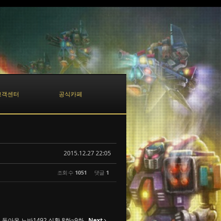
고객센터
공식카페
2015.12.27 22:05
조회 수
1051
댓글
1
돌아온 노바1492 실황 8화~9화
Next