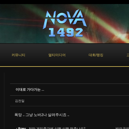
커뮤니티
멀티미디어
대회/랭킹
이대로 가다가는 ...
김전일
폭망 .. 그냥 노바2나 살려주시죠 ..
Prev
저만 게임중간에 살짝 살짝 멈추나요?
박모군의 