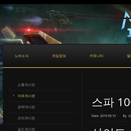
Sketchbook5, 스케치북5
Sketchbook5, 스케치북5
노바소식
게임정보
커뮤니티
멀
소통게시판
자유게시판
스파 10
공략게시판
Date
2019.09.15
By
건의게시판
길드게시판