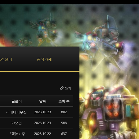
고객센터
공식카페
쓰기
글쓴이
날짜
조회 수
리에타이무신
2023.10.23
802
야모건
2023.10.23
588
『死神』惡
2023.10.22
637