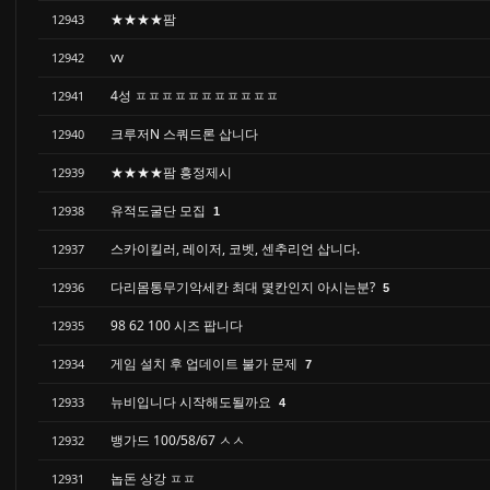
★★★★팜
12943
vv
12942
4성 ㅍㅍㅍㅍㅍㅍㅍㅍㅍㅍㅍ
12941
크루저N 스쿼드론 삽니다
12940
★★★★팜 흥정제시
12939
유적도굴단 모집
12938
1
스카이킬러, 레이저, 코벳, 센추리언 삽니다.
12937
다리몸통무기악세칸 최대 몇칸인지 아시는분?
12936
5
98 62 100 시즈 팝니다
12935
게임 설치 후 업데이트 불가 문제
12934
7
뉴비입니다 시작해도될까요
12933
4
뱅가드 100/58/67 ㅅㅅ
12932
놉돈 상강 ㅍㅍ
12931