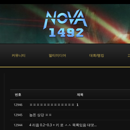
커뮤니티
멀티미디어
대회/랭킹
번호
제목
ㅍㅍㅍㅍㅍㅍㅍㅍㅍㅍㅍㅍㅍ
12946
1
놉돈 상강 ㅍㅍ
12945
4 리옵 0.2~0.3 + 키 로 ㅅㅅ 목록있음 대댓...
12944