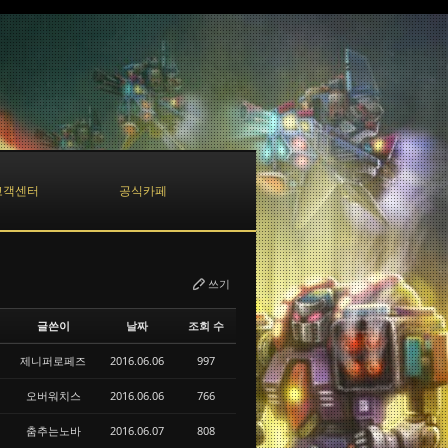
고객센터
공식카페
쓰기
글쓴이
날짜
조회 수
제니퍼로페즈
2016.06.06
997
오버워치스
2016.06.06
766
춤추는노바
2016.06.07
808