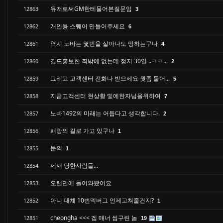
유저로써GM한테물어본질문임
12863
3
개인용 스퀘어 만들어주세요
12862
6
역시 노바는 몇번을 살아나도 망하는구나
12861
4
길드홍보한 죄밖에 없는데 정지 30일 ..ㅋㅋ...
12860
2
그리고 고객센터 전화나 받으세요 뭣좀 물어...
12859
5
지금고객센터 현상황 및에한자님을위하여
12858
7
노바1492의 미래는 어둡다고 생각합니다.
12857
2
패망의 길로 가고 있구나
12856
1
문의
12855
1
제재 당한사람들...
12854
오랜만에 들어와봤어요
12853
아니 대체 10번덱버그 언제고쳐줄건지?
12852
1
cheongha <<< 겜 매너 씹구린 놈
12851
19