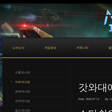
Sketchbook5, 스케치북5
Sketchbook5, 스케치북5
노바소식
게임정보
커뮤니티
멀
소통게시판
자유게시판
갓와대
공략게시판
Date
2020.07.13
By
건의게시판
길드게시판