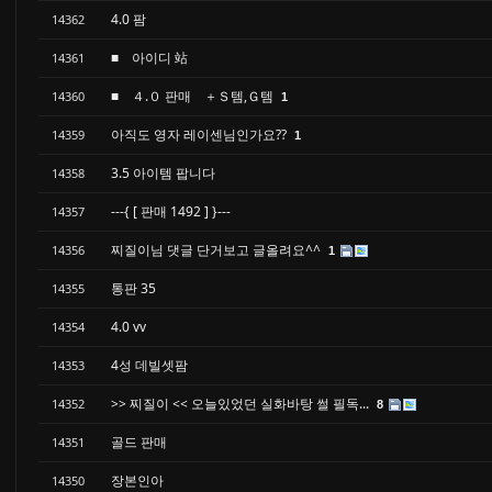
4.0 팜
14362
■ 아이디 站
14361
■ ４.０ 판매 ＋Ｓ템,Ｇ템
14360
1
아직도 영자 레이센님인가요??
14359
1
3.5 아이템 팝니다
14358
---{ [ 판매 1492 ] }---
14357
찌질이님 댓글 단거보고 글올려요^^
14356
1
통판 35
14355
4.0 vv
14354
4성 데빌셋팜
14353
>> 찌질이 << 오늘있었던 실화바탕 썰 필독...
14352
8
골드 판매
14351
장본인아
14350