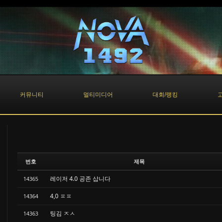
커뮤니티
멀티미디어
대회/랭킹
번호
제목
레이저 4.0 공존 삽니다
14365
4,0 ㅍㅍ
14364
팅김 ㅈㅅ
14363