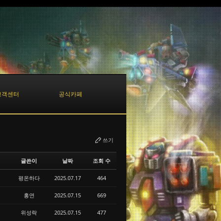
고객센터
공식카페
쓰기
글쓴이
날짜
조회 수
평온하다
2025.07.17
464
홍연
2025.07.15
669
위성락
2025.07.15
477