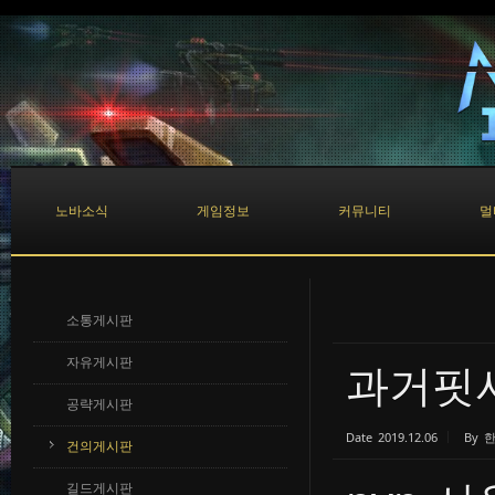
Sketchbook5, 스케치북5
Sketchbook5, 스케치북5
노바소식
게임정보
커뮤니티
멀
소통게시판
자유게시판
과거핏
공략게시판
Date
2019.12.06
By
건의게시판
길드게시판