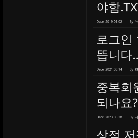
야함.TX
Date
2019.01.02
By
로그인
뜹니다...
Date
2021.03.14
By
K
중복회
되나요?
Date
2023.05.28
By
상점 저