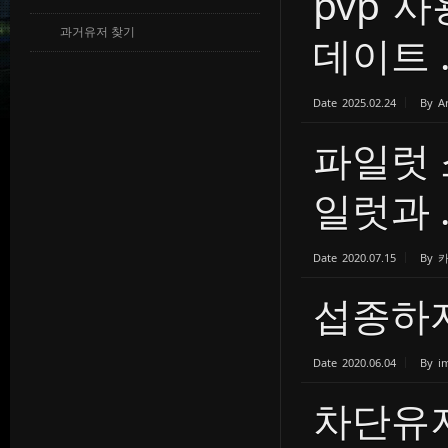
pvp 
과거유저 찾기
데이트 ..
Date
2025.02.24
By
A
파일럿 
일럿과 ..
Date
2020.07.15
By
섭종하
Date
2020.06.04
By
i
차단유