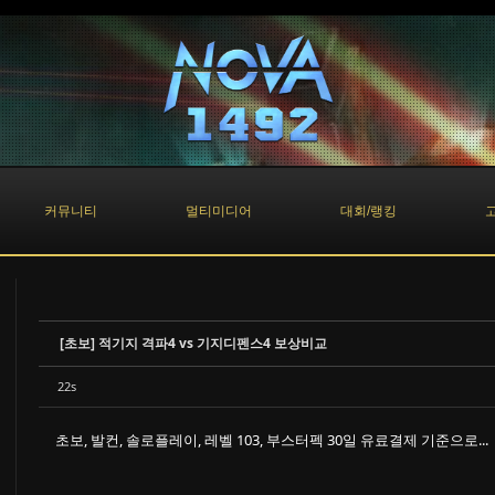
커뮤니티
멀티미디어
대회/랭킹
[초보] 적기지 격파4 vs 기지디펜스4 보상비교
22s
초보, 발컨, 솔로플레이, 레벨 103, 부스터펙 30일 유료결제 기준으로...