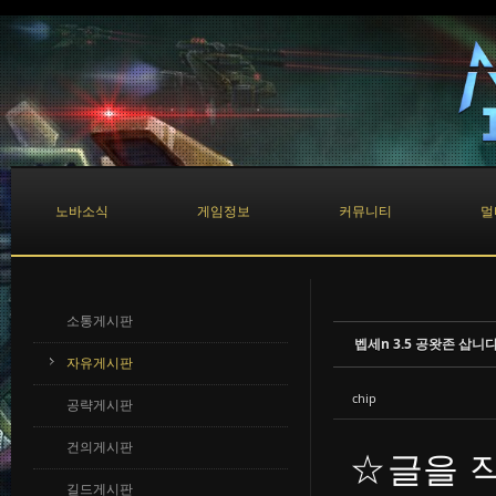
Sketchbook5, 스케치북5
Sketchbook5, 스케치북5
노바소식
게임정보
커뮤니티
멀
소통게시판
벱세n 3.5 공왓존 삽니
자유게시판
chip
공략게시판
건의게시판
☆글을 
길드게시판