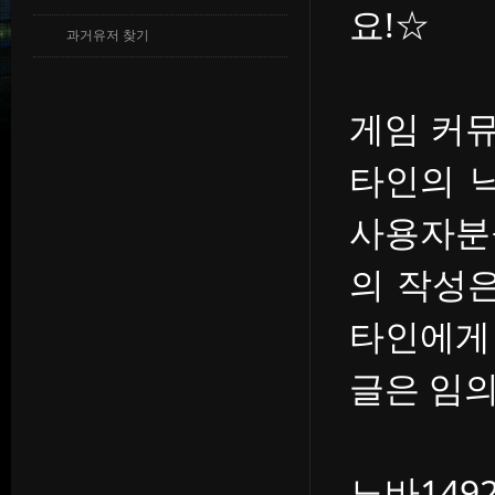
요!☆
과거유저 찾기
게임 커
타인의 
사용자분
의 작성
타인에게
글은 임의
노바14