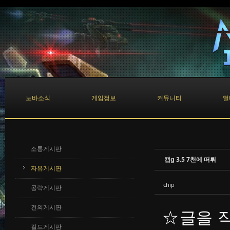
Sketchbook5, 스케치북5
Sketchbook5, 스케치북5
노바소식
게임정보
커뮤니티
멀
소통게시판
캡g 3.5 7천에 떠뤼
자유게시판
chip
공략게시판
건의게시판
☆글을 
길드게시판