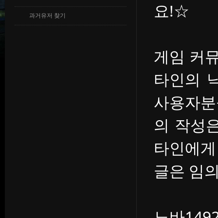
요!☆
과거유저 찾기
게임 커
타인의 
사용자분
의 작성
타인에게
글은 임의
노바14